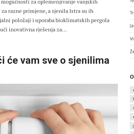
Sj
 mogućnosti za oplemenjivanje vanjskih
za razne primjene, a sjenila Istra su ih
Tr
ijalni položaji i uporaba bioklimatskih pergola
Ur
jući inovativna rješenja za…
Vi
Že
eći će vam sve o sjenilima
O