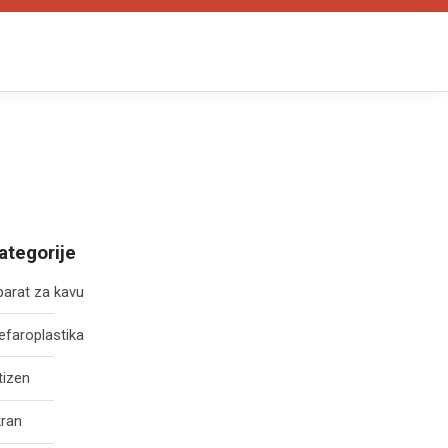
ategorije
arat za kavu
efaroplastika
tizen
kran