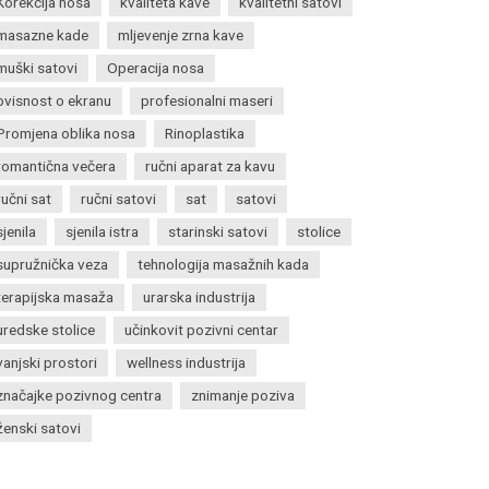
Korekcija nosa
kvaliteta kave
kvalitetni satovi
masazne kade
mljevenje zrna kave
muški satovi
Operacija nosa
ovisnost o ekranu
profesionalni maseri
Promjena oblika nosa
Rinoplastika
romantična večera
ručni aparat za kavu
ručni sat
ručni satovi
sat
satovi
sjenila
sjenila istra
starinski satovi
stolice
supružnička veza
tehnologija masažnih kada
terapijska masaža
urarska industrija
uredske stolice
učinkovit pozivni centar
vanjski prostori
wellness industrija
značajke pozivnog centra
znimanje poziva
ženski satovi