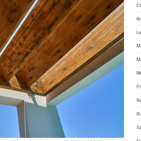
Es
Kr
L
Ma
M
Mu
Po
Ri
Ru
Sa