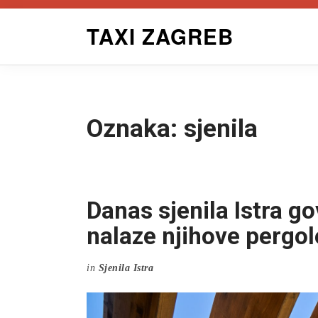
Skip
TAXI ZAGREB
to
content
Oznaka:
sjenila
Danas sjenila Istra g
nalaze njihove pergol
in
Sjenila Istra