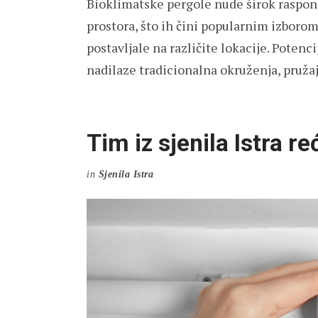
Bioklimatske pergole nude širok raspon
prostora, što ih čini popularnim izborom 
postavljale na različite lokacije. Potenc
nadilaze tradicionalna okruženja, pruža
Tim iz sjenila Istra r
in
Sjenila Istra