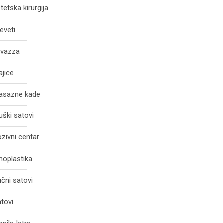
tetska kirurgija
eveti
avazza
jice
asazne kade
ški satovi
zivni centar
noplastika
čni satovi
tovi