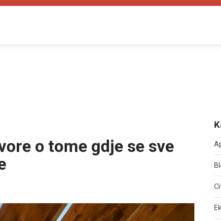
K
ovore o tome gdje se sve
Ap
e
Bl
Ci
E