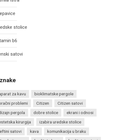
enila Istra
epavice
edske stolice
tamin b6
nski satovi
znake
aparat za kavu
bioklimatske pergole
bračni problemi
Citizen
Citizen satovi
dizajn pergola
dobre stolice
ekrani i odnosi
estetska kirurgija
izabira uredske stolice
jeftini satovi
kava
komunikacija u braku