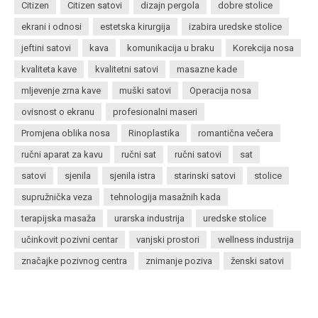
Citizen
Citizen satovi
dizajn pergola
dobre stolice
ekrani i odnosi
estetska kirurgija
izabira uredske stolice
jeftini satovi
kava
komunikacija u braku
Korekcija nosa
kvaliteta kave
kvalitetni satovi
masazne kade
mljevenje zrna kave
muški satovi
Operacija nosa
ovisnost o ekranu
profesionalni maseri
Promjena oblika nosa
Rinoplastika
romantična večera
ručni aparat za kavu
ručni sat
ručni satovi
sat
satovi
sjenila
sjenila istra
starinski satovi
stolice
supružnička veza
tehnologija masažnih kada
terapijska masaža
urarska industrija
uredske stolice
učinkovit pozivni centar
vanjski prostori
wellness industrija
značajke pozivnog centra
znimanje poziva
ženski satovi