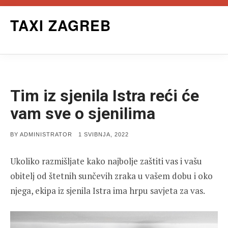
Skip
TAXI ZAGREB
to
content
Tim iz sjenila Istra reći će
vam sve o sjenilima
POSTED
BY
ADMINISTRATOR
1 SVIBNJA, 2022
ON
Ukoliko razmišljate kako najbolje zaštiti vas i vašu
obitelj od štetnih sunčevih zraka u vašem dobu i oko
njega, ekipa iz sjenila Istra ima hrpu savjeta za vas.