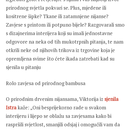
prirodnog svjetla pokvari se. Plus, mjedene ili
kositrene šipke? Tkane ili zatamnjene nijanse?
Zavjese s printom ili potpuno bijele? Razgovarali smo
s dizajnerima interijera koji su imali jednostavne
odgovore na neka od tih mukotrpnih pitanja, te nam
otkrili neke od njihovih trikova iz trgovine koja je
opremljena svime što ćete ikada zatrebati kad su
sjenila u pitanju
Rolo zavjesa od prirodnog bambusa
O prirodnim drvenim nijansama, Viktorija iz
sjenila
Istra
kaže: „Oni besprijekorno rade u svakom
interijeru i lijepo se oblažu sa zavjesama kako bi
raspršili svjetlost, smanjili odsjaj i omogućili vam da