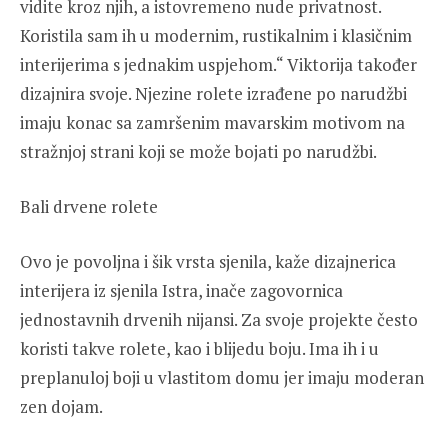
vidite kroz njih, a istovremeno nude privatnost.
Koristila sam ih u modernim, rustikalnim i klasičnim
interijerima s jednakim uspjehom.“ Viktorija također
dizajnira svoje. Njezine rolete izrađene po narudžbi
imaju konac sa zamršenim mavarskim motivom na
stražnjoj strani koji se može bojati po narudžbi.
Bali drvene rolete
Ovo je povoljna i šik vrsta sjenila, kaže dizajnerica
interijera iz sjenila Istra, inače zagovornica
jednostavnih drvenih nijansi. Za svoje projekte često
koristi takve rolete, kao i blijedu boju. Ima ih i u
preplanuloj boji u vlastitom domu jer imaju moderan
zen dojam.