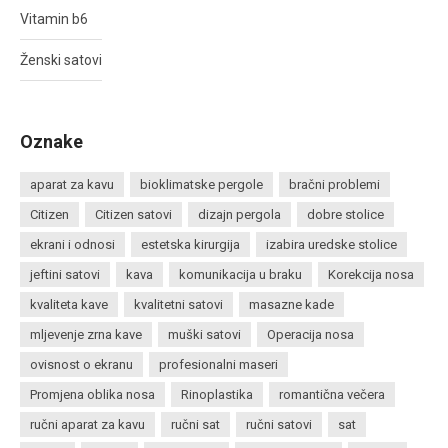
Vitamin b6
Ženski satovi
Oznake
aparat za kavu
bioklimatske pergole
bračni problemi
Citizen
Citizen satovi
dizajn pergola
dobre stolice
ekrani i odnosi
estetska kirurgija
izabira uredske stolice
jeftini satovi
kava
komunikacija u braku
Korekcija nosa
kvaliteta kave
kvalitetni satovi
masazne kade
mljevenje zrna kave
muški satovi
Operacija nosa
ovisnost o ekranu
profesionalni maseri
Promjena oblika nosa
Rinoplastika
romantična večera
ručni aparat za kavu
ručni sat
ručni satovi
sat