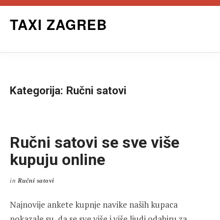
Skip
TAXI ZAGREB
to
content
Kategorija:
Ručni satovi
Ručni satovi se sve više
kupuju online
in
Ručni satovi
Najnovije ankete kupnje navike naših kupaca
pokazale su, da se sve više i više ljudi odabiru za