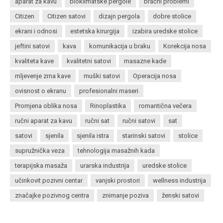
aparat za kavu
bioklimatske pergole
bračni problemi
Citizen
Citizen satovi
dizajn pergola
dobre stolice
ekrani i odnosi
estetska kirurgija
izabira uredske stolice
jeftini satovi
kava
komunikacija u braku
Korekcija nosa
kvaliteta kave
kvalitetni satovi
masazne kade
mljevenje zrna kave
muški satovi
Operacija nosa
ovisnost o ekranu
profesionalni maseri
Promjena oblika nosa
Rinoplastika
romantična večera
ručni aparat za kavu
ručni sat
ručni satovi
sat
satovi
sjenila
sjenila istra
starinski satovi
stolice
supružnička veza
tehnologija masažnih kada
terapijska masaža
urarska industrija
uredske stolice
učinkovit pozivni centar
vanjski prostori
wellness industrija
značajke pozivnog centra
znimanje poziva
ženski satovi