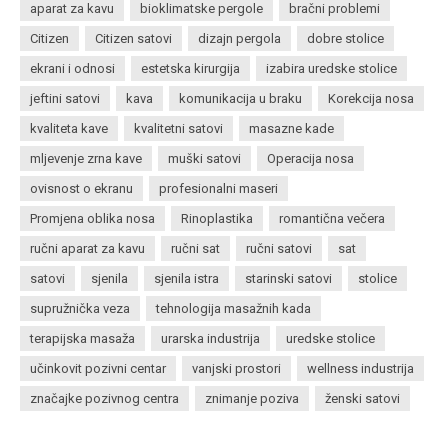
aparat za kavu
bioklimatske pergole
bračni problemi
Citizen
Citizen satovi
dizajn pergola
dobre stolice
ekrani i odnosi
estetska kirurgija
izabira uredske stolice
jeftini satovi
kava
komunikacija u braku
Korekcija nosa
kvaliteta kave
kvalitetni satovi
masazne kade
mljevenje zrna kave
muški satovi
Operacija nosa
ovisnost o ekranu
profesionalni maseri
Promjena oblika nosa
Rinoplastika
romantična večera
ručni aparat za kavu
ručni sat
ručni satovi
sat
satovi
sjenila
sjenila istra
starinski satovi
stolice
supružnička veza
tehnologija masažnih kada
terapijska masaža
urarska industrija
uredske stolice
učinkovit pozivni centar
vanjski prostori
wellness industrija
značajke pozivnog centra
znimanje poziva
ženski satovi