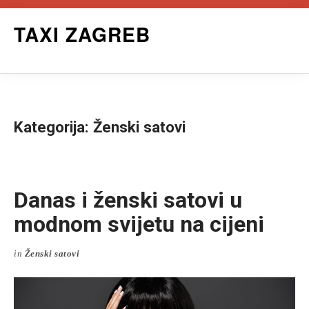
Skip
TAXI ZAGREB
to
content
Kategorija:
Ženski satovi
Danas i ženski satovi u
modnom svijetu na cijeni
in
Ženski satovi