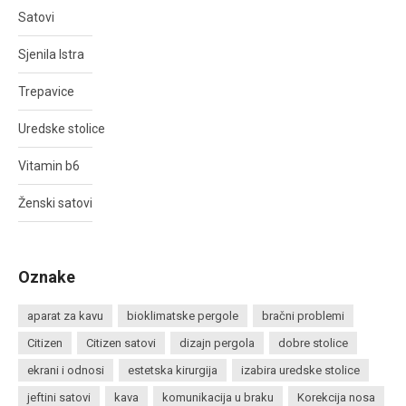
Satovi
Sjenila Istra
Trepavice
Uredske stolice
Vitamin b6
Ženski satovi
Oznake
aparat za kavu
bioklimatske pergole
bračni problemi
Citizen
Citizen satovi
dizajn pergola
dobre stolice
ekrani i odnosi
estetska kirurgija
izabira uredske stolice
jeftini satovi
kava
komunikacija u braku
Korekcija nosa