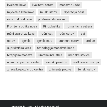
kvaliteta kave
kvalitetni satovi
masazne kade
mljevenje zrna kave
muški satovi
Operacija nosa
ovisnost o ekranu
profesionalni maseri
Promjena oblika nosa
Rinoplastika
romantična večera
ručni aparat za kavu
ručni sat
ručni satovi
sat
satovi
sjenila
sjenila istra
starinski satovi
stolice
supružnička veza
tehnologija masažnih kada
terapijska masaža
urarska industrija
uredske stolice
učinkovit pozivni centar
vanjski prostori
wellness industrija
značajke pozivnog centra
znimanje poziva
ženski satovi
Copyright © 2026
. All rights reserved.