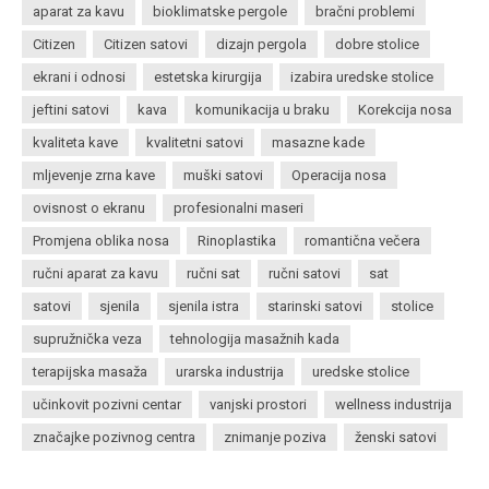
aparat za kavu
bioklimatske pergole
bračni problemi
Citizen
Citizen satovi
dizajn pergola
dobre stolice
ekrani i odnosi
estetska kirurgija
izabira uredske stolice
jeftini satovi
kava
komunikacija u braku
Korekcija nosa
kvaliteta kave
kvalitetni satovi
masazne kade
mljevenje zrna kave
muški satovi
Operacija nosa
ovisnost o ekranu
profesionalni maseri
Promjena oblika nosa
Rinoplastika
romantična večera
ručni aparat za kavu
ručni sat
ručni satovi
sat
satovi
sjenila
sjenila istra
starinski satovi
stolice
supružnička veza
tehnologija masažnih kada
terapijska masaža
urarska industrija
uredske stolice
učinkovit pozivni centar
vanjski prostori
wellness industrija
značajke pozivnog centra
znimanje poziva
ženski satovi