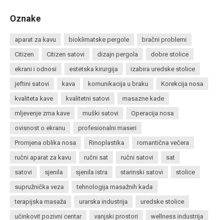
Oznake
aparat za kavu
bioklimatske pergole
bračni problemi
Citizen
Citizen satovi
dizajn pergola
dobre stolice
ekrani i odnosi
estetska kirurgija
izabira uredske stolice
jeftini satovi
kava
komunikacija u braku
Korekcija nosa
kvaliteta kave
kvalitetni satovi
masazne kade
mljevenje zrna kave
muški satovi
Operacija nosa
ovisnost o ekranu
profesionalni maseri
Promjena oblika nosa
Rinoplastika
romantična večera
ručni aparat za kavu
ručni sat
ručni satovi
sat
satovi
sjenila
sjenila istra
starinski satovi
stolice
supružnička veza
tehnologija masažnih kada
terapijska masaža
urarska industrija
uredske stolice
učinkovit pozivni centar
vanjski prostori
wellness industrija