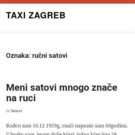
Skip
TAXI ZAGREB
to
content
Oznaka:
ručni satovi
Meni satovi mnogo znače
na ruci
in
Satovi
Rođen sam 16.12 1959g, znači napunio sam 60godina.
U braku sam, imam dvije kćeri, jedna kćer ima 28